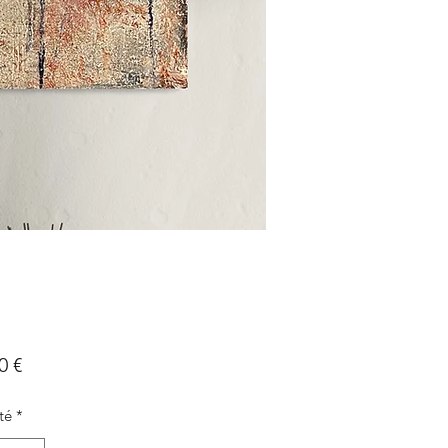
Prix
0 €
té
*