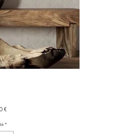
Prix
0 €
té
*