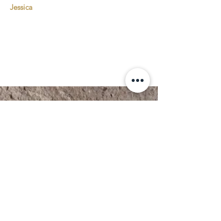
Jessica
A PROPOS DU WABI
SABI
L’art de l’imperfection
Qu’est-ce que c’est ?
Wabi traduit la simplicité, la nature et