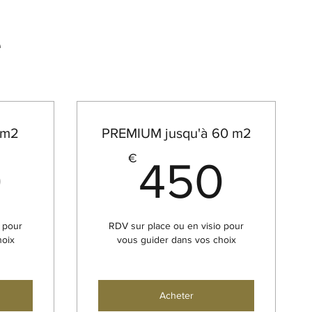
e
0m2
PREMIUM jusqu'à 60 m2
350€
45
€
0
450
 pour
RDV sur place ou en visio pour
hoix
vous guider dans vos choix
Acheter