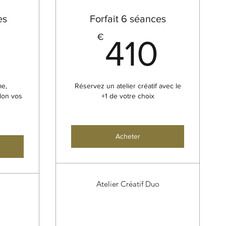
es
Forfait 6 séances
498€
410
€
8
410
me,
Réservez un atelier créatif avec le
lon vos
+1 de votre choix
Acheter
Atelier Créatif Duo